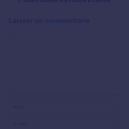
Objets oubliés à la Piscine à Cannes
Laisser un commentaire
Commentaire
Nom
E-
mail