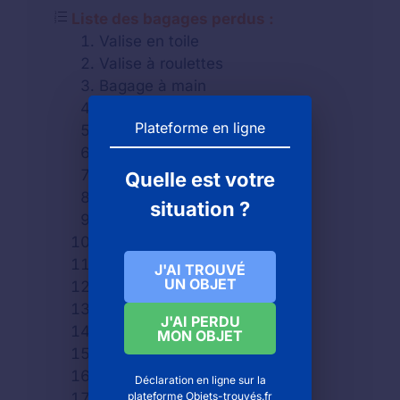
Liste des bagages perdus :
Valise en toile
Valise à roulettes
Bagage à main
Sac à dos
Plateforme en ligne
Sac à main
Sac plastique
Sac de sport
Quelle est votre
Sac en toile
situation ?
Besaces
Sacs reporter
Cartable
J'AI TROUVÉ
UN OBJET
Vanity
Trousse de toilette
J'AI PERDU
Sac d'ordinateur
MON OBJET
Serviette
Attache case
Déclaration en ligne sur la
plateforme Objets-trouvés.fr
Etc.