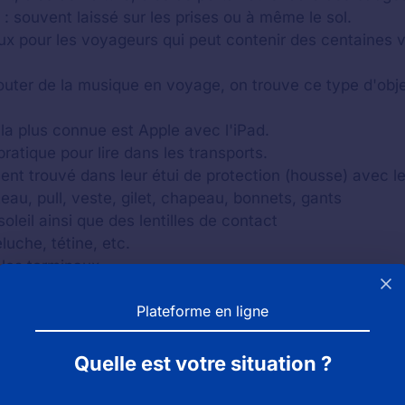
: souvent laissé sur les prises ou à même le sol.
ux pour les voyageurs qui peut contenir des centaines vo
outer de la musique en voyage, on trouve ce type d'obje
la plus connue est Apple avec l'iPad.
pratique pour lire dans les transports.
nt trouvé dans leur étui de protection (housse) avec l
eau, pull, veste, gilet, chapeau, bonnets, gants
oleil ainsi que des lentilles de contact
uche, tétine, etc.
 les terminaux
Plateforme en ligne
Quelle est votre situation ?