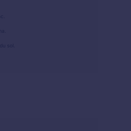
nc.
ma.
du sol.