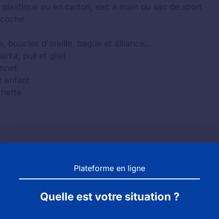
c plastique ou en carton, sac à main ou sac de sport
acoche
, boucles d'oreille, bague et alliance..
ka, pull et gilet
onnet
t enfant
chette
Plateforme en ligne
Quelle est votre situation ?