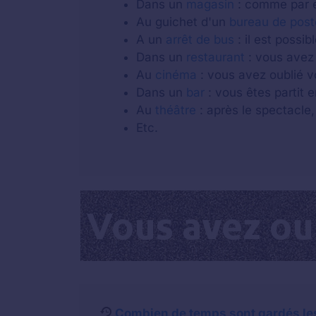
Dans un
magasin
: comme par e
Au guichet d'un
bureau de post
A un
arrêt de bus
: il est possi
Dans un
restaurant
: vous avez 
Au
cinéma
: vous avez oublié v
Dans un
bar
: vous êtes partit e
Au
théâtre
: après le spectacle,
Etc.
Combien de temps sont gardés les 