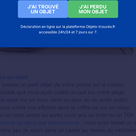
J'AI TROUVÉ
J'AI PERDU
UN OBJET
MON OBJET
Déclaration en ligne sur la plateforme Objets-trouvés.fr
accessible 24h/24 et 7 jours sur 7.
re un objet
tomber un petit objet de votre poche sur le trottoir.
possible que vous ayez oublié un pull sur votre siège.
un objet sur un banc dans un parc ou un jardin public.
vez oublié vos affaires dans le coffre ou sur un siège.
 un objet avant ou après avoir pris un train ou un TER.
rmacie ou dans une poissonnerie
: vous avez laissé un 
otre sac de sport dans un casier au niveau du vestiaire