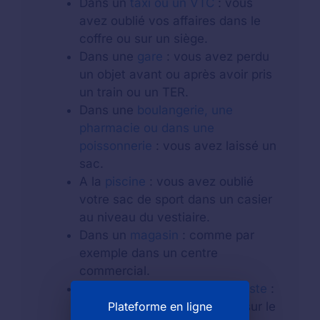
Dans un
taxi ou un VTC
: vous
avez oublié vos affaires dans le
coffre ou sur un siège.
Dans une
gare
: vous avez perdu
un objet avant ou après avoir pris
un train ou un TER.
Dans une
boulangerie, une
pharmacie ou dans une
poissonnerie
: vous avez laissé un
sac.
A la
piscine
: vous avez oublié
votre sac de sport dans un casier
au niveau du vestiaire.
Dans un
magasin
: comme par
exemple dans un centre
commercial.
Au guichet d'un
bureau de poste
:
Plateforme en ligne
vous avez laissé votre objet sur le