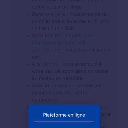
coffre ou sur un siège.
Dans une
gare
: vous avez perdu
un objet avant ou après avoir pris
un train ou un TER.
Dans une
boulangerie, une
pharmacie ou dans une
poissonnerie
: vous avez laissé un
sac.
A la
piscine
: vous avez oublié
votre sac de sport dans un casier
au niveau du vestiaire.
Dans un
magasin
: comme par
exemple dans un centre
commercial.
Au guichet d'un
bureau de poste
:
vous avez laissé votre objet sur le
Plateforme en ligne
comptoir.