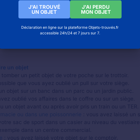
J'AI TROUVÉ
J'AI PERDU
UN OBJET
MON OBJET
Déclaration en ligne sur la plateforme Objets-trouvés.fr
accessible 24h/24 et 7 jours sur 7.
re un objet
tomber un petit objet de votre poche sur le trottoir.
possible que vous ayez oublié un pull sur votre siège.
un objet sur un banc dans un parc ou un jardin public.
vez oublié vos affaires dans le coffre ou sur un siège.
 un objet avant ou après avoir pris un train ou un TER.
rmacie ou dans une poissonnerie
: vous avez laissé un 
otre sac de sport dans un casier au niveau du vestiaire
xemple dans un centre commercial.
e
: vous avez laissé votre objet sur le comptoir.