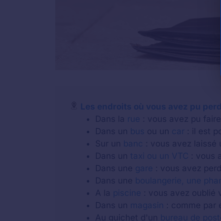
Les endroits où vous avez pu perd
Dans la
rue
: vous avez pu faire 
Dans un
bus
ou un
car
: il est 
Sur un
banc
: vous avez laissé 
Dans un
taxi ou un VTC
: vous a
Dans une
gare
: vous avez perdu
Dans une
boulangerie, une pha
A la
piscine
: vous avez oublié v
Dans un
magasin
: comme par e
Au guichet d'un
bureau de post