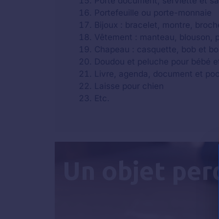
Porte document, serviette et s
Portefeuille ou porte-monnaie
Bijoux : bracelet, montre, broche
Vêtement : manteau, blouson, par
Chapeau : casquette, bob et b
Doudou et peluche pour bébé e
Livre, agenda, document et po
Laisse pour chien
Etc.