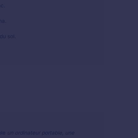
nc.
ma.
du sol.
ple
un ordinateur portable, une