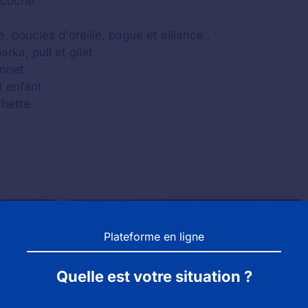
acoche
, boucles d'oreille, bague et alliance..
ka, pull et gilet
onnet
t enfant
chette
Plateforme en ligne
Quelle est votre situation ?