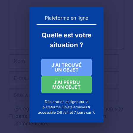
Plateforme en ligne
Quelle est votre
situation ?
Nom
J'AI TROUVÉ
UN OBJET
E-
mail
J'AI PERDU
MON OBJET
Site
web
Déclaration en ligne sur la
plateforme Objets-trouvés.fr
Enregistrer mon nom, mon e-mail et mon site
accessible 24h/24 et 7 jours sur 7.
dans le navigateur pour mon prochain
commentaire.