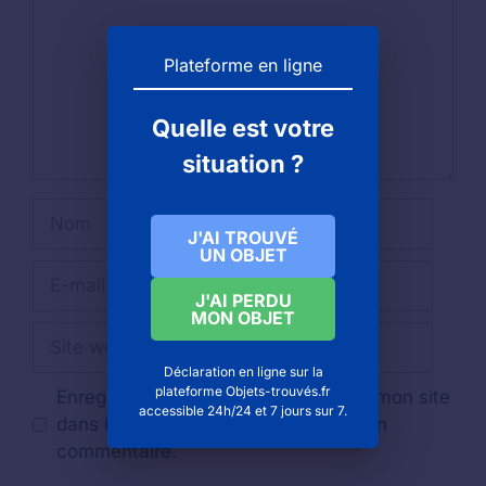
Plateforme en ligne
Quelle est votre
situation ?
Nom
J'AI TROUVÉ
UN OBJET
E-
mail
J'AI PERDU
MON OBJET
Site
web
Déclaration en ligne sur la
plateforme Objets-trouvés.fr
Enregistrer mon nom, mon e-mail et mon site
accessible 24h/24 et 7 jours sur 7.
dans le navigateur pour mon prochain
commentaire.