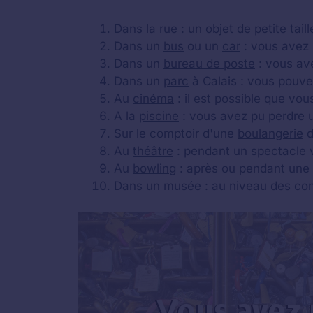
Dans la
rue
: un objet de petite tai
Dans un
bus
ou un
car
: vous avez 
Dans un
bureau de poste
: vous ave
Dans un
parc
à Calais : vous pouve
Au
cinéma
: il est possible que vou
A la
piscine
: vous avez pu perdre u
Sur le comptoir d'une
boulangerie
d
Au
théâtre
: pendant un spectacle v
Au
bowling
: après ou pendant une p
Dans un
musée
: au niveau des co