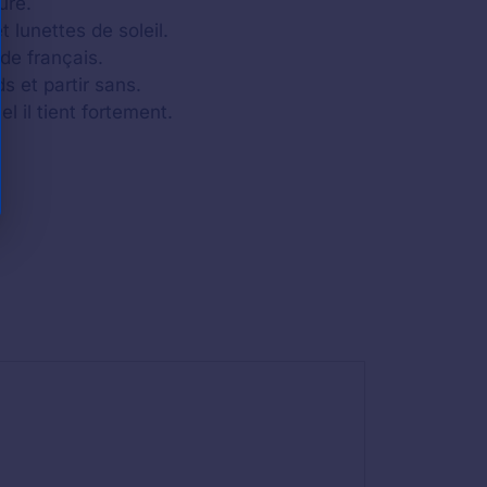
ure.
 lunettes de soleil.
de français.
s et partir sans.
 il tient fortement.