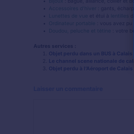
Bijoux
: bague, alliance, collier et 
Accessoires d'hiver
: gants, écharp
Lunettes de vue
et étui à
lentilles
de
Ordinateur portable
: vous avez pu l
Doudou, peluche et tétine
: votre b
Autres services :
Objet perdu dans un BUS à Calais :
Le channel scene nationale de cala
Objet perdu à l’Aéroport de Calais 
Laisser un commentaire
Commentaire