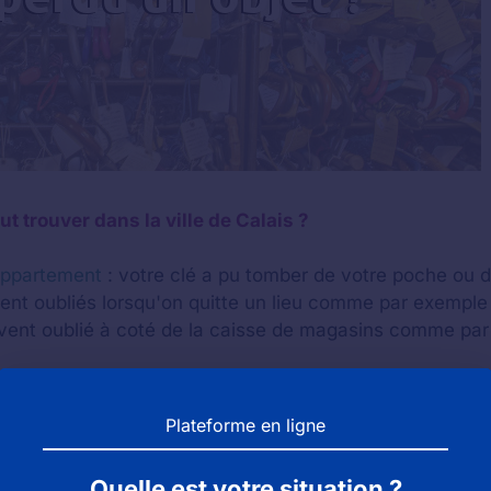
t trouver dans la ville de Calais ?
'appartement
: votre clé a pu tomber de votre poche ou 
vent oubliés lorsqu'on quitte un lieu comme par exemple
vent oublié à coté de la caisse de magasins comme pa
vous avez pu enlevé votre pull ou votre manteau et le l
 poser votre sac et le l'oublier lors de votre départ.
Plateforme en ligne
oir posé votre mobile sur une table et l'avoir oublié en
ux accessoires de petites tailles qui sont souvent perd
Quelle est votre situation ?