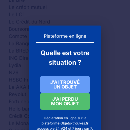
La BNP
Le crédit mutuel
Le LCL
Le Crédit du Nord
Boursorama
Plateforme en ligne
Compte Nickel
La Banque Française Mutualiste
La BRED
Quelle est votre
ING Direct
situation ?
Lydia
N26
HSBC France
J'AI TROUVÉ
UN OBJET
Le AXA banque
Revolut
J'AI PERDU
Fortuneo
MON OBJET
Hello bank
Crédit Coopératif
Déclaration en ligne sur la
Le Monabanq
plateforme Objets-trouvés.fr
accessible 24h/24 et 7 jours sur 7.