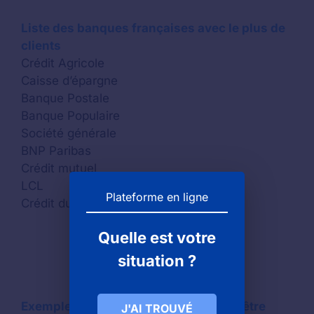
Liste des banques françaises avec le plus de
clients
Crédit Agricole
Caisse d’épargne
Banque Postale
Banque Populaire
Société générale
BNP Paribas
Crédit mutuel
LCL
Plateforme en ligne
Crédit du Nord
Quelle est votre
situation ?
Exemples de lieux où vous avez peut-être
J'AI TROUVÉ