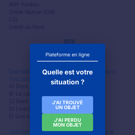
BNP Paribas
Crédit Mutuel (CM)
LCL
Crédit du Nord
Plateforme en ligne
Quelle est votre
Exemples d’endroits où vous avez pu égarer
vos cartes de paiement
situation ?
A) Dans un tram
B) La caisse d’une boutique
C) Dans votre Airbnb
J'AI TROUVÉ
UN OBJET
D) L’aéroport
E) Une borne d’autoroute
J'AI PERDU
MON OBJET
Coordonnées de la mairie pour contacter le