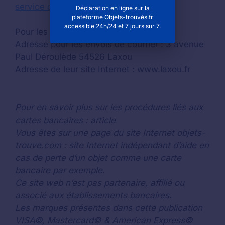
service des objets trouvés à Laxou
Déclaration en ligne sur la
plateforme Objets-trouvés.fr
accessible 24h/24 et 7 jours sur 7.
Pour les joindre : 03 83 90 54 54
Adresse pour les envois de courrier : 3 avenue
Paul Déroulède 54526 Laxou
Adresse de leur site Internet : www.laxou.fr
Pour en savoir plus sur les procédures liés aux
cartes bancaires : article
Vous êtes sur une page du site Internet objets-
trouve.com : site Internet indépendant d’aide en
cas de perte d’un objet comme une carte
bancaire par exemple.
Ce site web n’est pas partenaire, affilié ou
associé aux établissements bancaires.
Les marques présentes dans cette publication
VISA©, Mastercard© & American Express©