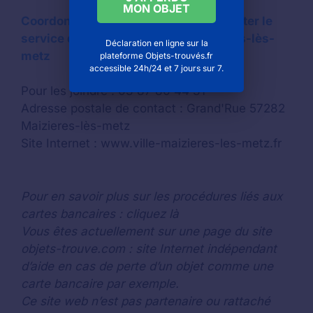
MON OBJET
Coordonnées de la mairie pour contacter le
service des objets trouvés à Maizieres-lès-
Déclaration en ligne sur la
metz
plateforme Objets-trouvés.fr
accessible 24h/24 et 7 jours sur 7.
Pour les joindre : 03 87 80 44 31
Adresse postale de contact : Grand'Rue 57282
Maizieres-lès-metz
Site Internet : www.ville-maizieres-les-metz.fr
Pour en savoir plus sur les procédures liés aux
cartes bancaires : cliquez là
Vous êtes actuellement sur une page du site
objets-trouve.com : site Internet indépendant
d’aide en cas de perte d’un objet comme une
carte bancaire par exemple.
Ce site web n’est pas partenaire ou rattaché