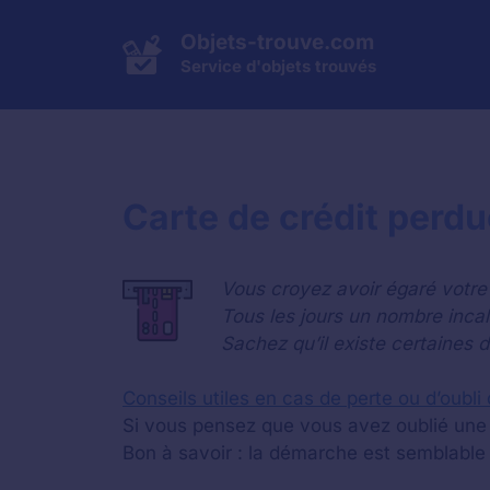
Aller
au
Objets-trouve.com
contenu
Service d'objets trouvés
Carte de crédit perdu
Vous croyez avoir égaré votre
Tous les jours un nombre inca
Sachez qu’il existe certaines 
Conseils utiles en cas de perte ou d’oubli
Si vous pensez que vous avez oublié une 
Bon à savoir : la démarche est semblable 