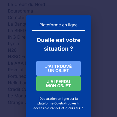
Le Crédit du Nord
Boursorama
Compte Nickel
La Banque Française Mutualiste
Plateforme en ligne
La BRED
ING Direct
Quelle est votre
Lydia
situation ?
N26
HSBC France
Le AXA banque
J'AI TROUVÉ
Revolut
UN OBJET
Fortuneo
J'AI PERDU
Hello bank
MON OBJET
Crédit Coopératif
Le Monabanq
Déclaration en ligne sur la
Orange bank
plateforme Objets-trouvés.fr
accessible 24h/24 et 7 jours sur 7.