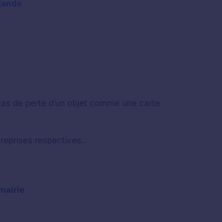
-lande
cas de perte d’un objet comme une carte
eprises respectives..
mairie