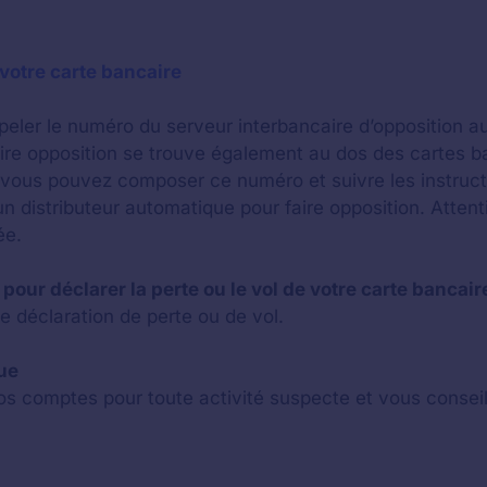
 votre carte bancaire
peler le numéro du serveur interbancaire d’opposition a
re opposition se trouve également au dos des cartes ba
ous pouvez composer ce numéro et suivre les instruct
istributeur automatique pour faire opposition. Attention,
ée.
our déclarer la perte ou le vol de votre carte bancair
re déclaration de perte ou de vol.
ue
os comptes pour toute activité suspecte et vous consei