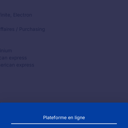
inite, Electron
ffaires / Purchasing
tinium
ican express
merican express
Plateforme en ligne