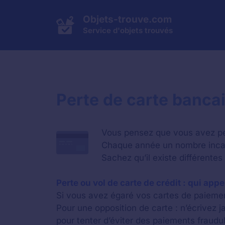
Aller
au
Objets-trouve.com
contenu
Service d'objets trouvés
Perte de carte bancai
Vous pensez que vous avez per
Chaque année un nombre incalc
Sachez qu’il existe différentes
Perte ou vol de carte de crédit : qui app
Si vous avez égaré vos cartes de paiemen
Pour une opposition de carte : n’écrivez j
pour tenter d’éviter des paiements fraudu