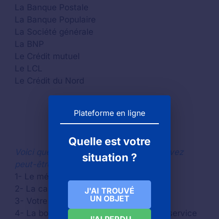
La Banque Postale
La Banque Populaire
La Société générale
La BNP
Le Crédit mutuel
Le LCL
Le Crédit du Nord
Plateforme en ligne
Quelle est votre
Voici quelques idées de lieux où vous avez
situation ?
peut-être égaré une carte de crédit
1- Le métro
2- La caisse d’une boutique
J'AI TROUVÉ
UN OBJET
3- Votre Airbnb
4- La borne automatique d’une station service
J'AI PERDU