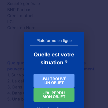
Société générale
BNP Paribas
Crédit mutuel
LCL
Crédit du Nord
Plateforme en ligne
Quelle est votre
situation ?
Quelques exemples d’endroits où vous
pouvez avoir perdu vos cartes de paiement
1. Sur votre siège de train
J'AI TROUVÉ
2. La caisse d’une boutique
UN OBJET
3. Dans un Airbnb
J'AI PERDU
4. Dans une gare
MON OBJET
5. Une borne de paiement d’autoroute