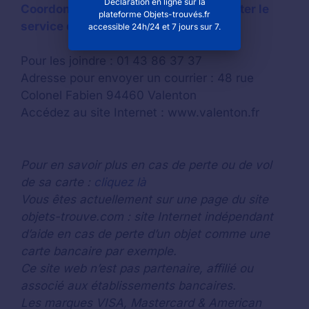
Déclaration en ligne sur la
Coordonnées de la mairie pour contacter le
plateforme Objets-trouvés.fr
service des objets trouvés à Valenton
accessible 24h/24 et 7 jours sur 7.
Pour les joindre : 01 43 86 37 37
Adresse pour envoyer un courrier : 48 rue
Colonel Fabien 94460 Valenton
Accédez au site Internet : www.valenton.fr
Pour en savoir plus en cas de perte ou de vol
de sa carte :
cliquez là
Vous êtes actuellement sur une page du site
objets-trouve.com : site Internet indépendant
d’aide en cas de perte d’un objet comme une
carte bancaire par exemple.
Ce site web n’est pas partenaire, affilié ou
associé aux établissements bancaires.
Les marques VISA, Mastercard & American