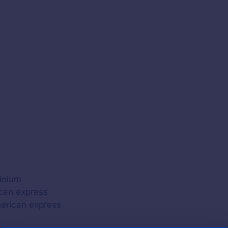
tinium
ican express
merican express