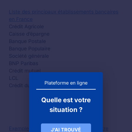
Liste des principaux établissements bancaires
en France
Crédit Agricole
Caisse d’épargne
Banque Postale
Banque Populaire
Société générale
BNP Paribas
Crédit mutuel
LCL
Plateforme en ligne
Crédit du Nord
Quelle est votre
situation ?
Exemples de lieux où vous avez peut-être
J'AI TROUVÉ