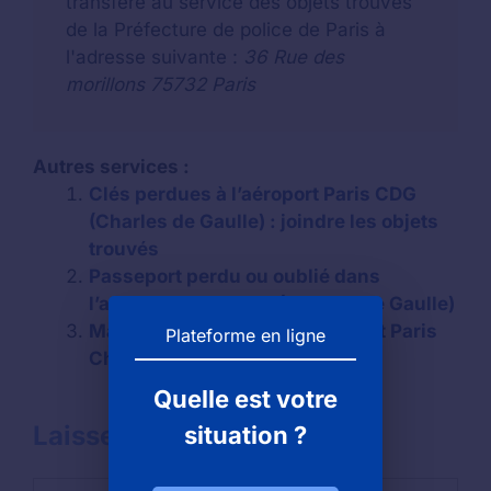
transféré au service des objets trouvés
de la Préfecture de police de Paris à
l'adresse suivante :
36 Rue des
morillons 75732 Paris
Autres services :
Clés perdues à l’aéroport Paris CDG
(Charles de Gaulle) : joindre les objets
trouvés
Passeport perdu ou oublié dans
l’aéroport Paris CDG (Charles de Gaulle)
Mac perdu ou oublié à l’Aéroport Paris
Plateforme en ligne
Charles-de-Gaulle (CDG)
Quelle est votre
Laisser un commentaire
situation ?
Commentaire