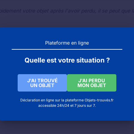
idement votre objet après l'avoir perdu, il se peut que l
ls les bains) : objets trouvés et objets perdus
Plateforme en ligne
udun) : objets trouvés et objets perdus
eix la perche) : objets trouvés et objets perdus
Quelle est votre situation ?
J'AI TROUVÉ
J'AI PERDU
UN OBJET
MON OBJET
Déclaration en ligne sur la plateforme Objets-trouvés.fr
accessible 24h/24 et 7 jours sur 7.