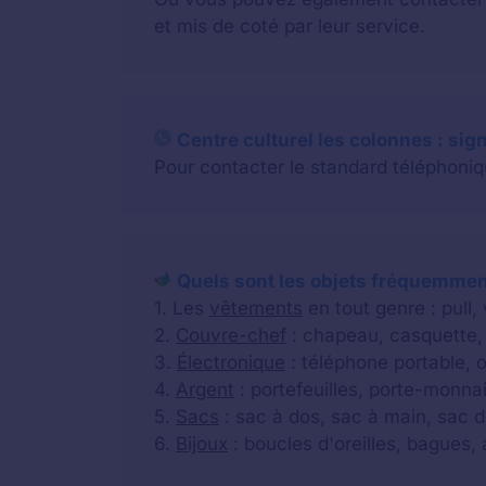
et mis de coté par leur service.
Centre culturel les colonnes : sig
Pour contacter le standard téléphoniqu
Quels sont les objets fréquemment
1. Les
vêtements
en tout genre : pull,
2.
Couvre-chef
: chapeau, casquette, 
3.
Électronique
: téléphone portable, o
4.
Argent
: portefeuilles, porte-monnai
5.
Sacs
: sac à dos, sac à main, sac d
6.
Bijoux
: boucles d'oreilles, bagues, a