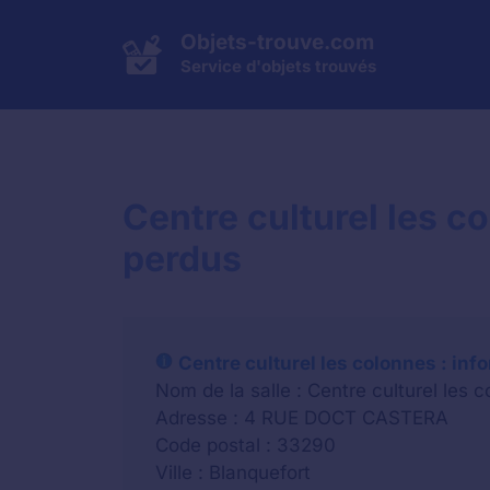
Aller
au
Objets-trouve.com
contenu
Service d'objets trouvés
Centre culturel les c
perdus
Centre culturel les colonnes : inf
Nom de la salle : Centre culturel les 
Adresse : 4 RUE DOCT CASTERA
Code postal : 33290
Ville : Blanquefort