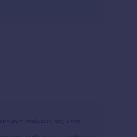
otre objet
(téléphone, sac, veste,
vec eux si votre objet a été retrouvé