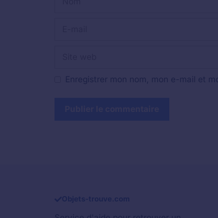
E-
mail
Site
web
Enregistrer mon nom, mon e-mail et mo
Objets-trouve.com
Service d'aide pour retrouver un