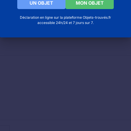
UN OBJET
MON OBJET
re minier à Faymoreau
rique minier à Lewarde
Déclaration en ligne sur la plateforme Objets-trouvés.fr
accessible 24h/24 et 7 jours sur 7.
inier à Noyant d’allier