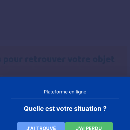
Plateforme en ligne
 le musée, votre objet n'y est pas vous êtes invité à pre
nte : FAYMOREAU.
Quelle est votre situation ?
5 se doit d'avoir un bureau des objets trouvés.
J'AI TROUVÉ
J'AI PERDU