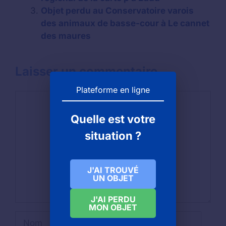
Objet perdu au Conservatoire varois
des animaux de basse-cour à Le cannet
des maures
Laisser un commentaire
Plateforme en ligne
Commentaire
Quelle est votre
situation ?
J'AI TROUVÉ
UN OBJET
J'AI PERDU
MON OBJET
Nom