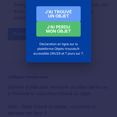
Enregistrer mon nom, mon e-mail et mon site
dans le navigateur pour mon prochain
J'AI TROUVÉ
UN OBJET
commentaire.
J'AI PERDU
MON OBJET
Déclaration en ligne sur la
plateforme Objets-trouvés.fr
accessible 24h/24 et 7 jours sur 7.
Objets-trouve.com
Service d'aide pour retrouver un
objet perdu
ou
à l'inverse si vous avez trouvé un objet.
Aide :
Objet trouvé ou perdu : comment le
déclarer en ligne ?