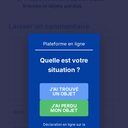
trouvés et objets perdus
Laisser un commentaire
Commentaire
Plateforme en ligne
Quelle est votre
situation ?
J'AI TROUVÉ
UN OBJET
J'AI PERDU
Nom
MON OBJET
E-
Déclaration en ligne sur la