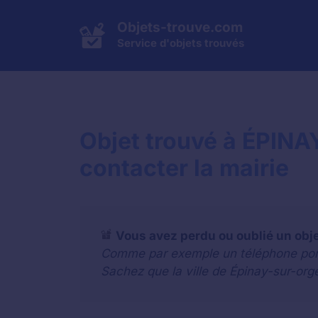
Aller
au
Objets-trouve.com
contenu
Service d'objets trouvés
Objet trouvé à ÉPIN
contacter la mairie
Vous avez perdu ou oublié un obj
Comme par exemple un téléphone portab
Sachez que la ville de Épinay-sur-org