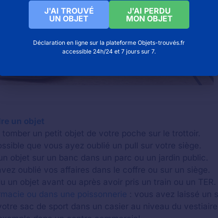
J'AI TROUVÉ
J'AI PERDU
UN OBJET
MON OBJET
Déclaration en ligne sur la plateforme Objets-trouvés.fr
accessible 24h/24 et 7 jours sur 7.
re un objet
tomber un petit objet de votre poche sur le trottoir.
possible que vous ayez oublié un pull sur votre siège.
un objet sur un banc dans un parc ou un jardin public.
vez oublié vos affaires dans le coffre ou sur un siège.
 un objet avant ou après avoir pris un train ou un TER.
rmacie ou dans une poissonnerie
: vous avez laissé un 
otre sac de sport dans un casier au niveau du vestiaire