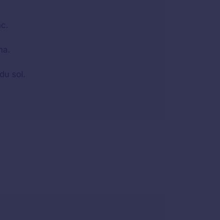
nc.
ma.
du sol.