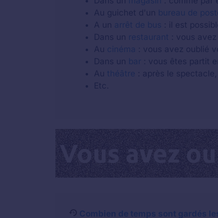
Dans un
magasin
: comme par e
Au guichet d'un
bureau de post
A un
arrêt de bus
: il est possi
Dans un
restaurant
: vous avez 
Au
cinéma
: vous avez oublié v
Dans un
bar
: vous êtes partit e
Au
théâtre
: après le spectacle,
Etc.
Combien de temps sont gardés les