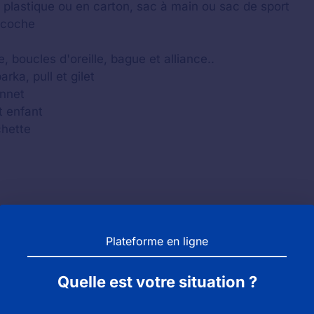
c plastique ou en carton, sac à main ou sac de sport
acoche
, boucles d'oreille, bague et alliance..
ka, pull et gilet
onnet
t enfant
chette
Plateforme en ligne
Quelle est votre situation ?