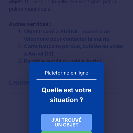
objets trouvés de la ville, souvent géré par la
police municipale.
Autres services :
Objet trouvé à AURIOL : numéro de
téléphone pour contacter la mairie
Carte bancaire perdue, oubliée ou volée
à Auriol (13)
Portable oublié ou volé à Auriol
Plateforme en ligne
Laisser un commentaire
Quelle est votre
Commentaire
situation ?
J'AI TROUVÉ
UN OBJET