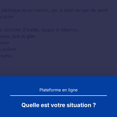
c plastique ou en carton, sac à main ou sac de sport
acoche
, boucles d'oreille, bague et alliance..
ka, pull et gilet
onnet
t enfant
chette
Plateforme en ligne
Quelle est votre situation ?