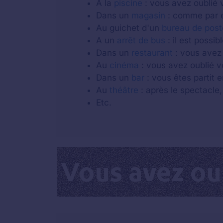
A la
piscine
: vous avez oublié v
Dans un
magasin
: comme par e
Au guichet d'un
bureau de post
A un
arrêt de bus
: il est possi
Dans un
restaurant
: vous avez 
Au
cinéma
: vous avez oublié v
Dans un
bar
: vous êtes partit e
Au
théâtre
: après le spectacle,
Etc.