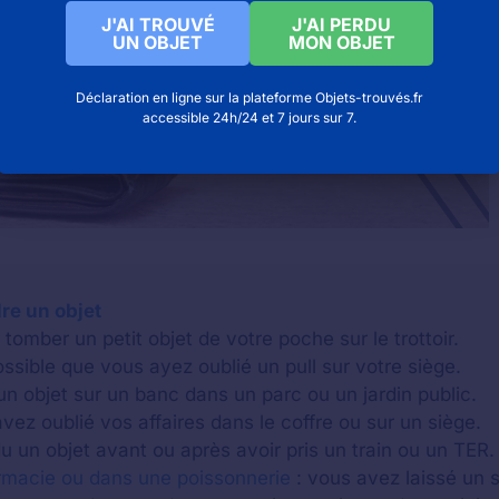
J'AI TROUVÉ
J'AI PERDU
UN OBJET
MON OBJET
Déclaration en ligne sur la plateforme Objets-trouvés.fr
accessible 24h/24 et 7 jours sur 7.
re un objet
tomber un petit objet de votre poche sur le trottoir.
possible que vous ayez oublié un pull sur votre siège.
un objet sur un banc dans un parc ou un jardin public.
vez oublié vos affaires dans le coffre ou sur un siège.
 un objet avant ou après avoir pris un train ou un TER.
rmacie ou dans une poissonnerie
: vous avez laissé un 