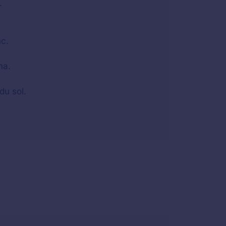
.
nc.
ma.
du sol.