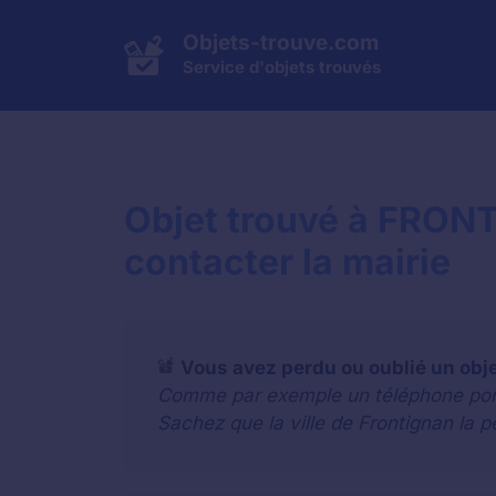
Aller
au
Objets-trouve.com
contenu
Service d'objets trouvés
Objet trouvé à FRON
contacter la mairie
Vous avez perdu ou oublié un obj
Comme par exemple un téléphone portab
Sachez que la ville de Frontignan la 