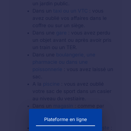
un jardin public.
Dans un
taxi ou un VTC
: vous
avez oublié vos affaires dans le
coffre ou sur un siège.
Dans une
gare
: vous avez perdu
un objet avant ou après avoir pris
un train ou un TER.
Dans une
boulangerie, une
pharmacie ou dans une
poissonnerie
: vous avez laissé un
sac.
A la
piscine
: vous avez oublié
votre sac de sport dans un casier
au niveau du vestiaire.
Dans un
magasin
: comme par
exemple dans un centre
Plateforme en ligne
commercial.
Au guichet d'un
bureau de poste
: