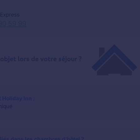
 Express
90 59 99
 Holiday Inn :
niqué
liés dans les chambres d’hôtel ?