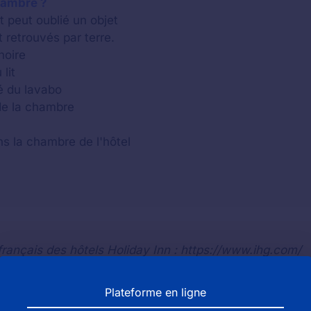
hambre ?
ent peut oublié un objet
 retrouvés par terre.
noire
lit
té du lavabo
de la chambre
s la chambre de l'hôtel
n français des hôtels Holiday Inn : https://www.ihg.com/
Plateforme en ligne