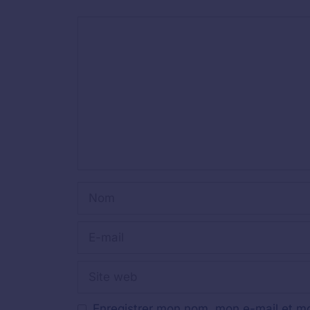
Commentaire
Nom
E-
mail
Site
web
Enregistrer mon nom, mon e-mail et mo