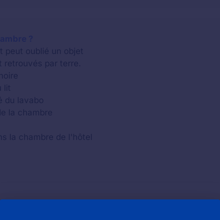
hambre ?
ent peut oublié un objet
 retrouvés par terre.
noire
lit
té du lavabo
de la chambre
s la chambre de l'hôtel
français des hôtels Ibis Styles :
http://www.ibis.com