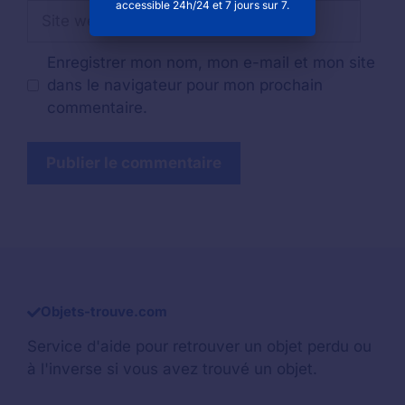
accessible 24h/24 et 7 jours sur 7.
Site
web
Enregistrer mon nom, mon e-mail et mon site
dans le navigateur pour mon prochain
commentaire.
Objets-trouve.com
Service d'aide pour retrouver un
objet perdu
ou
à l'inverse si vous avez trouvé un objet.