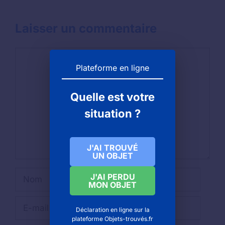
Laisser un commentaire
Commentaire
Plateforme en ligne
Quelle est votre
situation ?
J'AI TROUVÉ
UN OBJET
Nom
J'AI PERDU
MON OBJET
E-
Déclaration en ligne sur la
mail
plateforme Objets-trouvés.fr