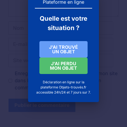
Plateforme en ligne
Quelle est votre
Nom
situation ?
E-
J'AI TROUVÉ
mail
UN OBJET
Site
J'AI PERDU
web
MON OBJET
Enregistrer mon nom, mon e-mail et mon site
dans le navigateur pour mon prochain
Déclaration en ligne sur la
commentaire.
plateforme Objets-trouvés.fr
accessible 24h/24 et 7 jours sur 7.