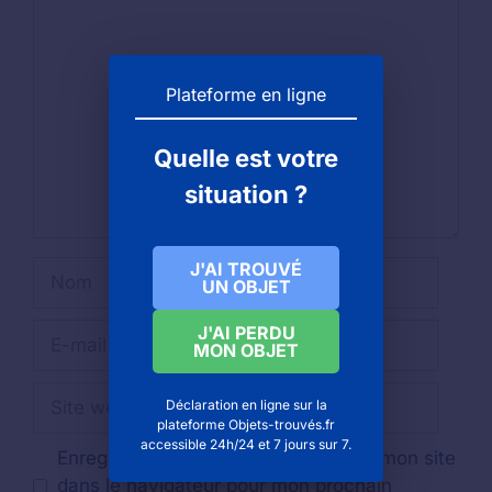
Commentaire
Plateforme en ligne
Quelle est votre
situation ?
J'AI TROUVÉ
Nom
UN OBJET
E-
J'AI PERDU
MON OBJET
mail
Site
Déclaration en ligne sur la
web
plateforme Objets-trouvés.fr
accessible 24h/24 et 7 jours sur 7.
Enregistrer mon nom, mon e-mail et mon site
dans le navigateur pour mon prochain