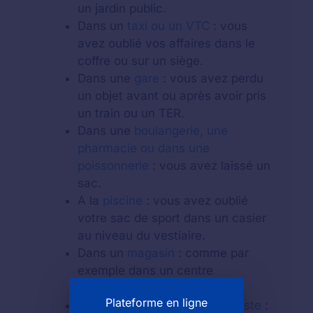
un jardin public.
Dans un
taxi ou un VTC
: vous
avez oublié vos affaires dans le
coffre ou sur un siège.
Dans une
gare
: vous avez perdu
un objet avant ou après avoir pris
un train ou un TER.
Dans une
boulangerie, une
pharmacie ou dans une
poissonnerie
: vous avez laissé un
sac.
A la
piscine
: vous avez oublié
votre sac de sport dans un casier
au niveau du vestiaire.
Dans un
magasin
: comme par
exemple dans un centre
commercial.
Plateforme en ligne
Au guichet d'un
bureau de poste
: