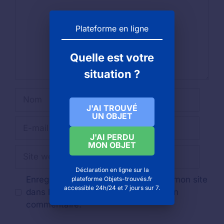
Plateforme en ligne
Quelle est votre
situation ?
Nom
J'AI TROUVÉ
UN OBJET
E-
mail
J'AI PERDU
MON OBJET
Site
web
Déclaration en ligne sur la
Enregistrer mon nom, mon e-mail et mon site
plateforme Objets-trouvés.fr
accessible 24h/24 et 7 jours sur 7.
dans le navigateur pour mon prochain
commentaire.