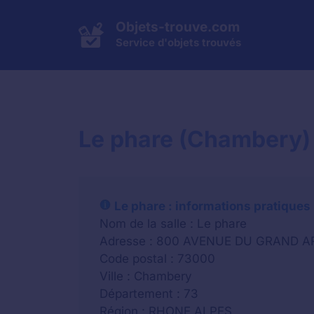
Aller
au
Objets-trouve.com
contenu
Service d'objets trouvés
Le phare (Chambery) :
Le phare : informations pratiques
Nom de la salle : Le phare
Adresse : 800 AVENUE DU GRAND A
Code postal : 73000
Ville : Chambery
Département : 73
Région : RHONE ALPES