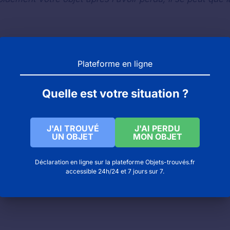
trouvés et objets perdus
nay à Verzenay
Plateforme en ligne
e chambery (Chambery) : objets trouvés et objets pe
Quelle est votre situation ?
J'AI TROUVÉ
J'AI PERDU
UN OBJET
MON OBJET
Déclaration en ligne sur la plateforme Objets-trouvés.fr
accessible 24h/24 et 7 jours sur 7.