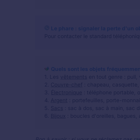
Le phare : signaler la perte d'un 
Pour contacter le standard téléphoniqu
Quels sont les objets fréquemment
1. Les
vêtements
en tout genre : pull,
2.
Couvre-chef
: chapeau, casquette, 
3.
Électronique
: téléphone portable, o
4.
Argent
: portefeuilles, porte-monnai
5.
Sacs
: sac à dos, sac à main, sac d
6.
Bijoux
: boucles d'oreilles, bagues, a
Bon à savoir : si vous ne réclamez pas rap