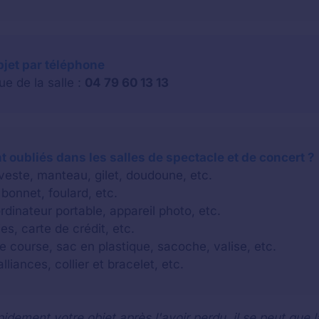
objet par téléphone
e de la salle :
04 79 60 13 13
 oubliés dans les salles de spectacle et de concert ?
 veste, manteau, gilet, doudoune, etc.
bonnet, foulard, etc.
rdinateur portable, appareil photo, etc.
es, carte de crédit, etc.
e course, sac en plastique, sacoche, valise, etc.
lliances, collier et bracelet, etc.
idement votre objet après l'avoir perdu, il se peut que l