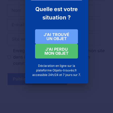
Nom
Quelle est votre
situation ?
E-
mail
J'AI TROUVÉ
Site
UN OBJET
web
J'AI PERDU
Enregistrer mon nom, mon e-mail et mon site
MON OBJET
dans le navigateur pour mon prochain
commentaire.
Déclaration en ligne sur la
plateforme Objets-trouvés.fr
accessible 24h/24 et 7 jours sur 7.