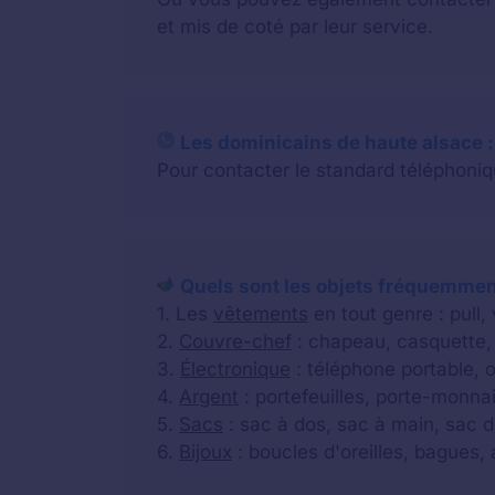
et mis de coté par leur service.
Les dominicains de haute alsace : 
Pour contacter le standard téléphoniqu
Quels sont les objets fréquemment
1. Les
vêtements
en tout genre : pull,
2.
Couvre-chef
: chapeau, casquette, 
3.
Électronique
: téléphone portable, o
4.
Argent
: portefeuilles, porte-monnai
5.
Sacs
: sac à dos, sac à main, sac d
6.
Bijoux
: boucles d'oreilles, bagues, a