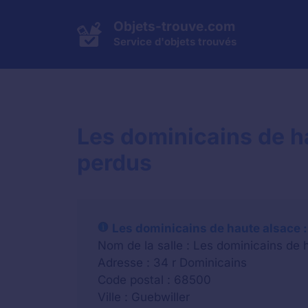
Aller
au
Objets-trouve.com
contenu
Service d'objets trouvés
Les dominicains de ha
perdus
Les dominicains de haute alsace :
Nom de la salle : Les dominicains de 
Adresse : 34 r Dominicains
Code postal : 68500
Ville : Guebwiller