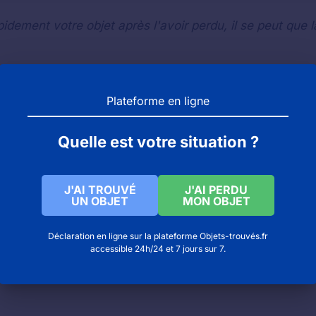
idement votre objet après l'avoir perdu, il se peut que l
d EST : comment contacter les objets trouvés
Plateforme en ligne
nication en alsace à Riquewihr
ouen) : objets trouvés et objets perdus
Quelle est votre situation ?
J'AI TROUVÉ
J'AI PERDU
UN OBJET
MON OBJET
Déclaration en ligne sur la plateforme Objets-trouvés.fr
accessible 24h/24 et 7 jours sur 7.