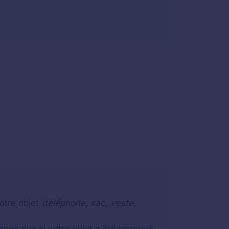
otre objet
(téléphone, sac, veste,
vec eux si votre objet a été retrouvé