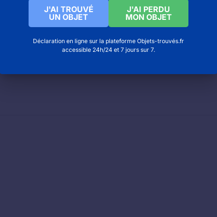
J'AI TROUVÉ
J'AI PERDU
UN OBJET
MON OBJET
à Dolus d’oleron
Déclaration en ligne sur la plateforme Objets-trouvés.fr
accessible 24h/24 et 7 jours sur 7.
nville à Cheptainville
poitevin à Saint hilaire la palud