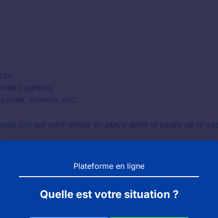
nts
tail / parking
bracelet, montre, etc.
ses lois
qui sont mises en place dans le cadre de la ca
Plateforme en ligne
 le trajet inverse pour vérifier si vous n'avez pas perdu
acter l'établissement
(le zoo, le parc ou l'aquarium)
par
Quelle est votre situation ?
st pas, nous vous invitons à contacter le bureau des obje