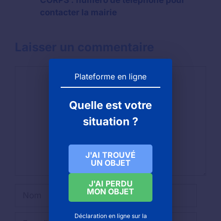
CORPS : numéro de téléphone pour
contacter la mairie
Laisser un commentaire
Commentaire
Plateforme en ligne
Quelle est votre
situation ?
J'AI TROUVÉ
UN OBJET
J'AI PERDU
Nom
MON OBJET
Déclaration en ligne sur la
E-