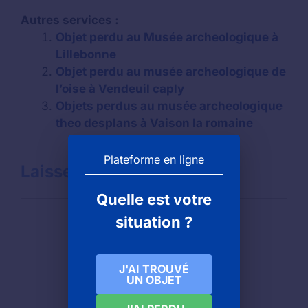
Autres services :
Objet perdu au Musée archeologique à
Lillebonne
Objet perdu au musée archeologique de
l’oise à Vendeuil caply
Objets perdus au musée archeologique
theo desplans à Vaison la romaine
Plateforme en ligne
Laisser un commentaire
Quelle est votre
Commentaire
situation ?
J'AI TROUVÉ
UN OBJET