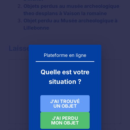
Objets perdus au musée archeologique
theo desplans à Vaison la romaine
Objet perdu au Musée archeologique à
Lillebonne
Laisser un commentaire
Plateforme en ligne
Commentaire
Quelle est votre
situation ?
J'AI TROUVÉ
UN OBJET
J'AI PERDU
MON OBJET