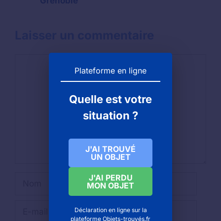
Grenoble
Laisser un commentaire
Commentaire
Plateforme en ligne
Quelle est votre
situation ?
J'AI TROUVÉ
UN OBJET
J'AI PERDU
Nom
MON OBJET
E-
Déclaration en ligne sur la
mail
plateforme Objets-trouvés.fr