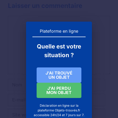
Laisser un commentaire
Commentaire
Plateforme en ligne
Quelle est votre
situation ?
J'AI TROUVÉ
UN OBJET
Nom
J'AI PERDU
MON OBJET
E-
mail
Déclaration en ligne sur la
plateforme Objets-trouvés.fr
Site
accessible 24h/24 et 7 jours sur 7.