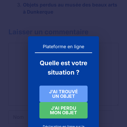
Objets perdus au musée des beaux arts
à Dunkerque
Laisser un commentaire
Commentaire
Plateforme en ligne
Quelle est votre
situation ?
J'AI TROUVÉ
UN OBJET
J'AI PERDU
MON OBJET
Nom
Déclaration en ligne sur la