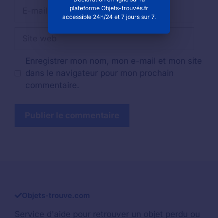
E-
plateforme Objets-trouvés.fr
mail
accessible 24h/24 et 7 jours sur 7.
Site
web
Enregistrer mon nom, mon e-mail et mon site
dans le navigateur pour mon prochain
commentaire.
Objets-trouve.com
Service d'aide pour retrouver un
objet perdu
ou