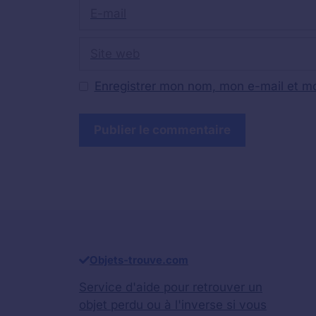
E-
mail
Site
web
Enregistrer mon nom, mon e-mail et mo
Objets-trouve.com
Service d'aide pour retrouver un
objet perdu
ou à l'inverse si vous