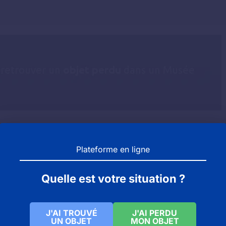
rouve pas au musée vous êtes invité à contacter le servi
Plateforme en ligne
e département 50 se doit d'avoir un bureau des objets t
Quelle est votre situation ?
J'AI TROUVÉ
J'AI PERDU
UN OBJET
MON OBJET
x arts à Dunkerque