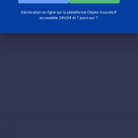
ts et de la dentelle à Alençon
Déclaration en ligne sur la plateforme Objets-trouvés.fr
arts à Mulhouse
accessible 24h/24 et 7 jours sur 7.