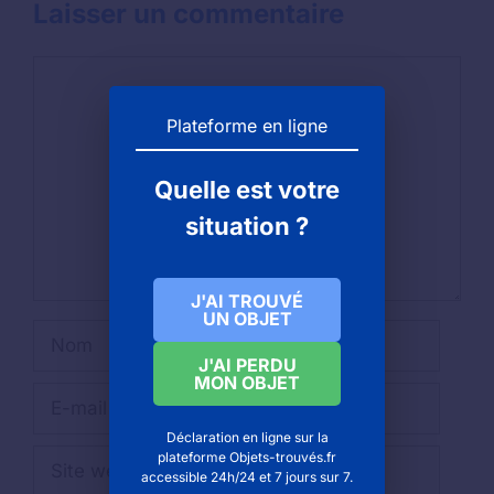
Laisser un commentaire
Commentaire
Plateforme en ligne
Quelle est votre
situation ?
J'AI TROUVÉ
UN OBJET
Nom
J'AI PERDU
MON OBJET
E-
mail
Déclaration en ligne sur la
Site
plateforme Objets-trouvés.fr
accessible 24h/24 et 7 jours sur 7.
web