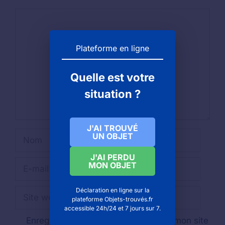
Commentaire
Plateforme en ligne
Quelle est votre
situation ?
J'AI TROUVÉ
Nom
UN OBJET
J'AI PERDU
E-
MON OBJET
mail
Site
Déclaration en ligne sur la
plateforme Objets-trouvés.fr
web
accessible 24h/24 et 7 jours sur 7.
Enregistrer mon nom, mon e-mail et mon site